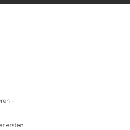
eren –
er ersten