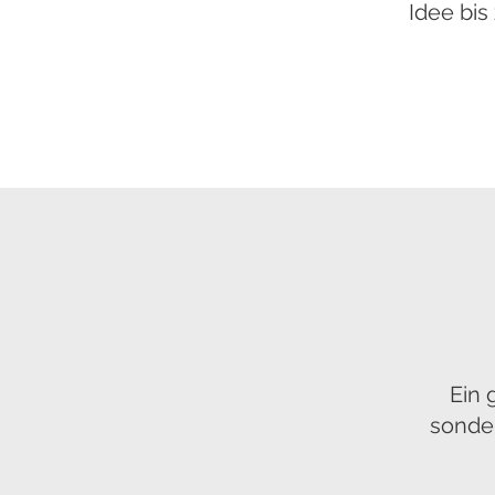
Idee bis
Ein 
sonde