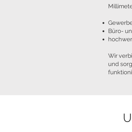
Millimet
Gewerbef
Büro- un
hochwer
Wir verb
und sorg
funktion
U