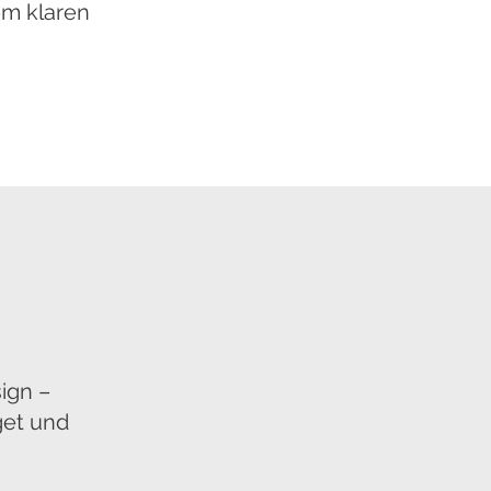
em klaren
ign –
get und